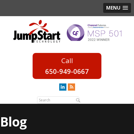
MENU
650-949-0667
Blog